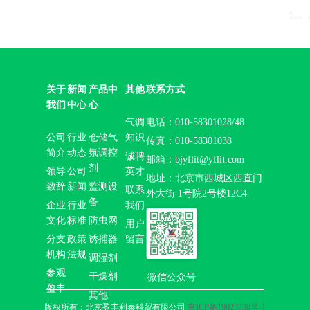
关于
新闻
产品中
其他
联系方式
我们
中心
心
气调
电话：010-58301028/48
公司
行业
仓储气
知识
传真：010-58301038
简介
动态
氛调控
诚聘
邮箱：bjyflit@yflit.com
剂
领导
公司
英才
地址：北京市西城区西直门
致辞
新闻
监测设
联系
外大街 1号院2号楼12C4
备
企业
行业
我们
文化
标准
防虫网
用户
分支
政策
诱捕器
留言
机构
法规
调湿剂
参观
干燥剂
微信公众号
盈丰
其他
版权所有：北京盈丰利泰科贸有限公司
京ICP备19023738号-1